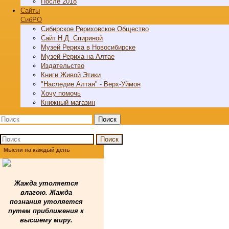
После 2018
Cайты
СибРО
Сибирское Рериховское Общество
Сайт Н.Д. Спириной
Музей Рериха в Новосибирске
Музей Рериха на Алтае
Издательство
Книги Живой Этики
"Наследие Алтая" - Верх-Уймон
Хочу помочь
Книжный магазин
Поиск
Поиск
Мысли на каждый день
Жажда утоляется
влагою. Жажда
познания утоляется
путем приближения к
высшему миру.