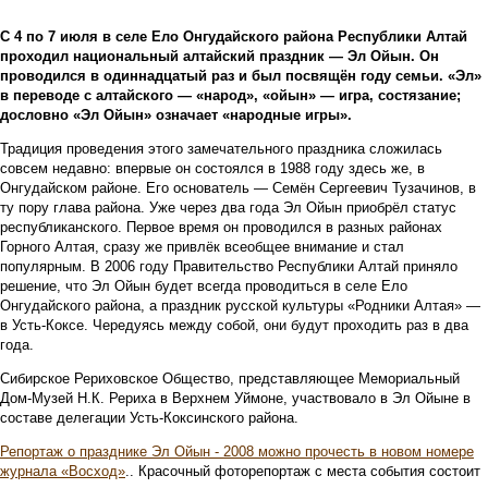
С 4 по 7 июля в селе Ело Онгудайского района Республики Алтай
проходил национальный алтайский праздник — Эл Ойын. Он
проводился в одиннадцатый раз и был посвящён году семьи. «Эл»
в переводе с алтайского — «народ», «ойын» — игра, состязание;
дословно «Эл Ойын» означает «народные игры».
Традиция проведения этого замечательного праздника сложилась
совсем недавно: впервые он состоялся в 1988 году здесь же, в
Онгудайском районе. Его основатель — Семён Сергеевич Тузачинов, в
ту пору глава района. Уже через два года Эл Ойын приобрёл статус
республиканского. Первое время он проводился в разных районах
Горного Алтая, сразу же привлёк всеобщее внимание и стал
популярным. В 2006 году Правительство Республики Алтай приняло
решение, что Эл Ойын будет всегда проводиться в селе Ело
Онгудайского района, а праздник русской культуры «Родники Алтая» —
в Усть-Коксе. Чередуясь между собой, они будут проходить раз в два
года.
Сибирское Рериховское Общество, представляющее Мемориальный
Дом-Музей Н.К. Рериха в Верхнем Уймоне, участвовало в Эл Ойыне в
составе делегации Усть-Коксинского района.
Репортаж о празднике Эл Ойын - 2008 можно прочесть в новом номере
журнала «Восход»
.. Красочный фоторепортаж с места события состоит