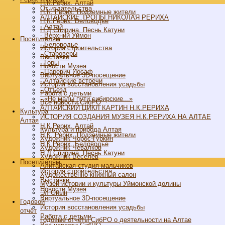
Н.К.Рерих. Алтай
От издательства
Н.К. Рерих. Подземные жители
АЛТАЙСКИЕ ТРОПЫ НИКОЛАЯ РЕРИХА
Н.К.Рерих. Беловодье
- Алтай
Н.Д.Спирина. Песнь Катуни
- Верхний Уймон
Посетителям
- Беловодье
История строительства
- Староверы
Выставки
- Горы
Новости Музея
- Царевич Иосаф
Виртуальное 3D-посещение
- Алтайские встречи
История восстановления усадьбы
- Отъезд
Работа с детьми
- «Не малы пути сибирские...»
Все новости СибРО
АЛТАЙСКИЙ ЦИКЛ КАРТИН Н.К.РЕРИХА
Культура
ИСТОРИЯ СОЗДАНИЯ МУЗЕЯ Н.К.РЕРИХА НА АЛТАЕ
Алтая
Н.К.Рерих. Алтай
Культура и природа Алтая
Н.К. Рерих. Подземные жители
Художник Чорос-Гуркин
Н.К.Рерих. Беловодье
Художник Чевалков
Н.Д.Спирина. Песнь Катуни
Художник Веселёв
Посетителям
Алитайская студия мальчиков
История строительства
Художественно-книжный салон
Выставки
Музей истории и культуры Уймонской долины
Новости Музея
Эл Ойын
Виртуальное 3D-посещение
Годовой
История восстановления усадьбы
отчёт
Работа с детьми
Годовые отчёты СибРО о деятельности на Алтае