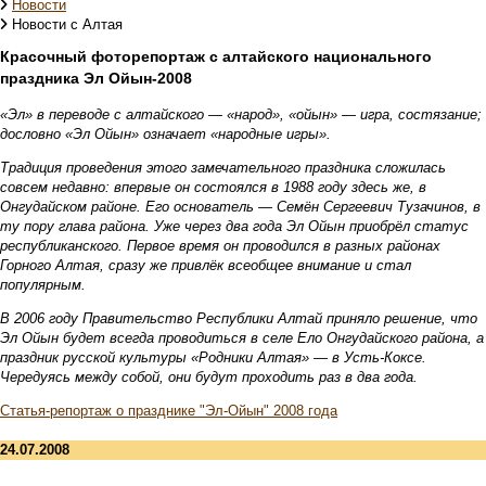
Новости
Новости с Алтая
Красочный фоторепортаж с алтайского национального
праздника Эл Ойын-2008
«Эл» в переводе с алтайского — «народ», «ойын» — игра, состязание;
дословно «Эл Ойын» означает «народные игры».
Традиция проведения этого замечательного праздника сложилась
совсем недавно: впервые он состоялся в 1988 году здесь же, в
Онгудайском районе. Его основатель — Семён Сергеевич Тузачинов, в
ту пору глава района. Уже через два года Эл Ойын приобрёл статус
республиканского. Первое время он проводился в разных районах
Горного Алтая, сразу же привлёк всеобщее внимание и стал
популярным.
В 2006 году Правительство Республики Алтай приняло решение, что
Эл Ойын будет всегда проводиться в селе Ело Онгудайского района, а
праздник русской культуры «Родники Алтая» — в Усть-Коксе.
Чередуясь между собой, они будут проходить раз в два года.
Статья-репортаж о празднике "Эл-Ойын" 2008 года
24.07.2008