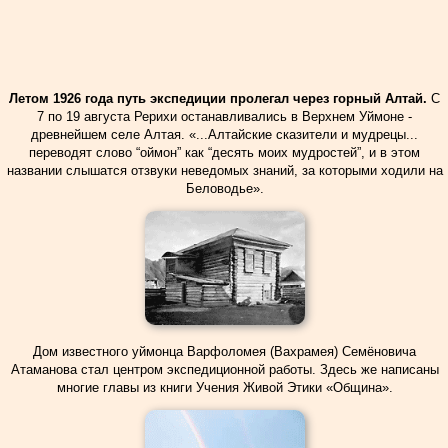
Летом 1926 года путь экспедиции пролегал через горный Алтай.
С
7 по 19 августа Рерихи останавливались в Верхнем Уймоне -
древнейшем селе Алтая. «...Алтайские сказители и мудрецы...
переводят слово “оймон” как “десять моих мудростей”, и в этом
названии слышатся отзвуки неведомых знаний, за которыми ходили на
Беловодье».
Дом известного уймонца Варфоломея (Вахрамея) Семёновича
Атаманова стал центром экспедиционной работы. Здесь же написаны
многие главы из книги Учения Живой Этики «Община».