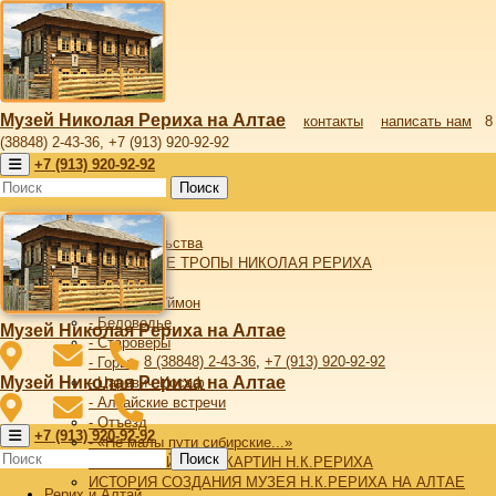
Музей Николая Рериха на Алтае
контакты
написать нам
8
(38848) 2-43-36, +7 (913) 920-92-92
+7 (913) 920-92-92
Поиск
Рерих и Алтай
От издательства
АЛТАЙСКИЕ ТРОПЫ НИКОЛАЯ РЕРИХА
- Алтай
- Верхний Уймон
- Беловодье
Музей Николая Рериха на Алтае
- Староверы
8 (38848) 2-43-36
,
+7 (913) 920-92-92
- Горы
Музей Николая Рериха на Алтае
- Царевич Иосаф
- Алтайские встречи
- Отъезд
+7 (913) 920-92-92
- «Не малы пути сибирские...»
Поиск
АЛТАЙСКИЙ ЦИКЛ КАРТИН Н.К.РЕРИХА
ИСТОРИЯ СОЗДАНИЯ МУЗЕЯ Н.К.РЕРИХА НА АЛТАЕ
Рерих и Алтай