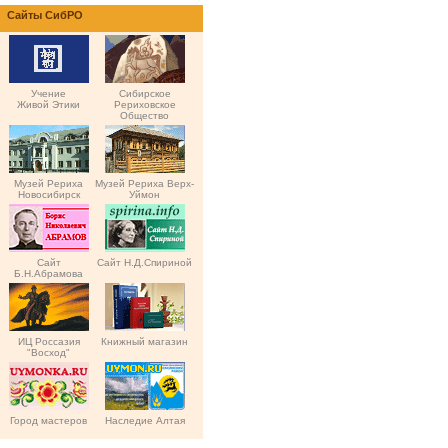
Сайты СибРО
Учение
Сибирское
Живой Этики
Рериховское
Общество
Музей Рериха
Музей Рериха Верх-
Новосибирск
Уймон
Сайт
Сайт Н.Д.Спириной
Б.Н.Абрамова
ИЦ Россазия
Книжный магазин
"Восход"
Город мастеров
Наследие Алтая