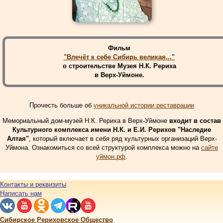
Фильм
"Влечёт к себе Сибирь великая..."
о строительстве Музея Н.К. Рериха
в Верх-Уймоне.
Прочесть больше об
уникальной истории реставрации
Мемориальный дом-музей Н.К. Рериха в Верх-Уймоне
входит в состав
Культурного комплекса имени Н.К. и Е.И. Рерихов "Наследие
Алтая"
, который включает в себя ряд культурных организаций Верх-
Уймона. Ознакомиться со всей структурой комплекса можно на
сайте
уймон.рф
.
Контакты и реквизиты
Написать нам
Сибирское Рериховское Общество