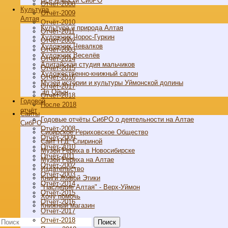
Все новости СибРО
Отчёт-2008
Культура
Отчёт-2009
Алтая
Отчёт-2010
Культура и природа Алтая
Отчёт-2011
Художник Чорос-Гуркин
Отчёт-2002
Художник Чевалков
Отчёт-2003
Художник Веселёв
Отчёт-2014
Алитайская студия мальчиков
Отчёт-2015
Художественно-книжный салон
Отчёт-2016
Музей истории и культуры Уймонской долины
Отчёт-2017
Эл Ойын
Отчёт-2018
Годовой
После 2018
отчёт
Cайты
Годовые отчёты СибРО о деятельности на Алтае
СибРО
Отчёт-2008
Сибирское Рериховское Общество
Отчёт-2009
Сайт Н.Д. Спириной
Отчёт-2010
Музей Рериха в Новосибирске
Отчёт-2011
Музей Рериха на Алтае
Отчёт-2002
Издательство
Отчёт-2003
Книги Живой Этики
Отчёт-2014
"Наследие Алтая" - Верх-Уймон
Отчёт-2015
Хочу помочь
Отчёт-2016
Книжный магазин
Отчёт-2017
Отчёт-2018
Поиск