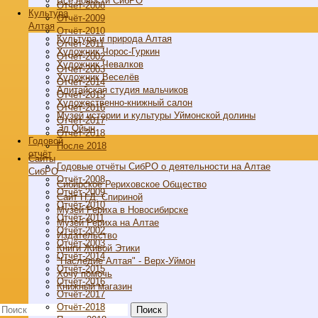
Все новости СибРО
Отчёт-2008
Культура
Отчёт-2009
Алтая
Отчёт-2010
Культура и природа Алтая
Отчёт-2011
Художник Чорос-Гуркин
Отчёт-2002
Художник Чевалков
Отчёт-2003
Художник Веселёв
Отчёт-2014
Алитайская студия мальчиков
Отчёт-2015
Художественно-книжный салон
Отчёт-2016
Музей истории и культуры Уймонской долины
Отчёт-2017
Эл Ойын
Отчёт-2018
Годовой
После 2018
отчёт
Cайты
Годовые отчёты СибРО о деятельности на Алтае
СибРО
Отчёт-2008
Сибирское Рериховское Общество
Отчёт-2009
Сайт Н.Д. Спириной
Отчёт-2010
Музей Рериха в Новосибирске
Отчёт-2011
Музей Рериха на Алтае
Отчёт-2002
Издательство
Отчёт-2003
Книги Живой Этики
Отчёт-2014
"Наследие Алтая" - Верх-Уймон
Отчёт-2015
Хочу помочь
Отчёт-2016
Книжный магазин
Отчёт-2017
Отчёт-2018
Поиск