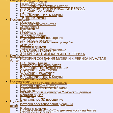
Н.К.Рерих. Алтай
От издательства
Н.К. Рерих. Подземные жители
АЛТАЙСКИЕ ТРОПЫ НИКОЛАЯ РЕРИХА
Н.К.Рерих. Беловодье
- Алтай
Н.Д.Спирина. Песнь Катуни
- Верхний Уймон
Посетителям
- Беловодье
История строительства
- Староверы
Выставки
- Горы
Новости Музея
- Царевич Иосаф
Виртуальное 3D-посещение
- Алтайские встречи
История восстановления усадьбы
- Отъезд
Работа с детьми
- «Не малы пути сибирские...»
Все новости СибРО
АЛТАЙСКИЙ ЦИКЛ КАРТИН Н.К.РЕРИХА
Культура
ИСТОРИЯ СОЗДАНИЯ МУЗЕЯ Н.К.РЕРИХА НА АЛТАЕ
Алтая
Н.К.Рерих. Алтай
Культура и природа Алтая
Н.К. Рерих. Подземные жители
Художник Чорос-Гуркин
Н.К.Рерих. Беловодье
Художник Чевалков
Н.Д.Спирина. Песнь Катуни
Художник Веселёв
Посетителям
Алитайская студия мальчиков
История строительства
Художественно-книжный салон
Выставки
Музей истории и культуры Уймонской долины
Новости Музея
Эл Ойын
Виртуальное 3D-посещение
Годовой
История восстановления усадьбы
отчёт
Работа с детьми
Годовые отчёты СибРО о деятельности на Алтае