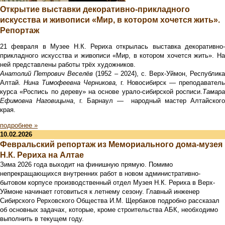
Открытие выставки декоративно-прикладного
искусства и живописи «Мир, в котором хочется жить».
Репортаж
21 февраля в Музее Н.К. Рериха открылась выставка декоративно-
прикладного искусства и живописи «Мир, в котором хочется жить». На
ней представлены работы трёх художников.
Анатолий Петрович Веселёв
(1952 – 2024), с. Верх-Уймон, Республика
Алтай.
Нина Тимофеевна Черникова,
г. Новосибирск — преподаватель
курса «Роспись по дереву» на основе урало-сибирской росписи.
Тамара
Ефимовна Наговицына
, г. Барнаул — народный мастер Алтайского
края.
подробнее »
10.02.2026
Февральский репортаж из Мемориального дома-музея
Н.К. Рериха на Алтае
Зима 2026 года выходит на финишную прямую. Помимо
непрекращающихся внутренних работ в новом административно-
бытовом корпусе производственный отдел Музея Н.К. Рериха в Верх-
Уймоне начинает готовиться к летнему сезону. Главный инженер
Сибирского Рерховского Общества И.М. Щербаков подробно рассказал
об основных задачах, которые, кроме строительства АБК, необходимо
выполнить в текущем году.