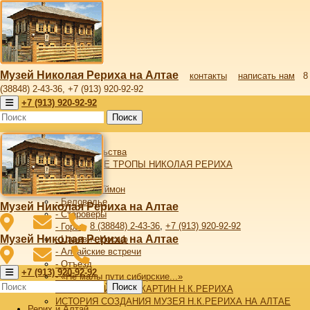
Музей Николая Рериха на Алтае
контакты
написать нам
8
(38848) 2-43-36, +7 (913) 920-92-92
+7 (913) 920-92-92
Поиск
Рерих и Алтай
От издательства
АЛТАЙСКИЕ ТРОПЫ НИКОЛАЯ РЕРИХА
- Алтай
- Верхний Уймон
- Беловодье
Музей Николая Рериха на Алтае
- Староверы
8 (38848) 2-43-36
,
+7 (913) 920-92-92
- Горы
Музей Николая Рериха на Алтае
- Царевич Иосаф
- Алтайские встречи
- Отъезд
+7 (913) 920-92-92
- «Не малы пути сибирские...»
Поиск
АЛТАЙСКИЙ ЦИКЛ КАРТИН Н.К.РЕРИХА
ИСТОРИЯ СОЗДАНИЯ МУЗЕЯ Н.К.РЕРИХА НА АЛТАЕ
Рерих и Алтай