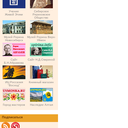
Учение
Сибирское
Живой Этики
Рериховское
Общество
Музей Рериха
Музей Рериха Верх-
Новосибирск
Уймон
Сайт
Сайт Н.Д.Спириной
Б.Н.Абрамова
ИЦ Россазия
Книжный магазин
"Восход"
Город мастеров
Наследие Алтая
Подписаться