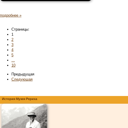
подробнее »
Страницы:
1
2
3
4
5
...
10
Предыдущая
Следующая
История Музея Рериха