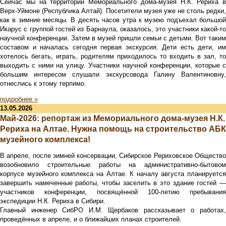
Сейчас мы на территории Мемориального дома-музея Н.К. Рериха в
Верх-Уймоне (Республика Алтай). Посетители музея уже не столь редки,
как в зимние месяцы. В десять часов утра к музею подъехал большой
Икарус с группой гостей из Барнаула, оказалось, это участники какой-то
научной конференции. Затем в музей пришли семьи с детьми. Вот таким
составом и началась сегодня первая экскурсия. Дети есть дети, им
хотелось бегать, играть, родителям приходилось то входить в зал, то
выходить с ними на улицу. Участники научной конференции, которые с
большим интересом слушали экскурсовода Галину Валентиновну,
отнеслись к этому терпимо.
подробнее »
13.05.2026
Май-2026: репортаж из Мемориального дома-музея Н.К.
Рериха на Алтае. Нужна помощь на строительство АБК
музейного комплекса!
В апреле, после зимней консервации, Сибирское Рериховское Общество
возобновило строительные работы на административно-бытовом
корпусе музейного комплекса на Алтае. К началу августа планируется
завершить намеченные работы, чтобы заселить в это здание гостей —
участников конференции, посвящённой 100-летию пребывания
экспедиции Н.К. Рериха в Сибири.
Главный инженер СибРО И.М. Щербаков рассказывает о работах,
проведённых в апреле, и о ближайших планах строителей.