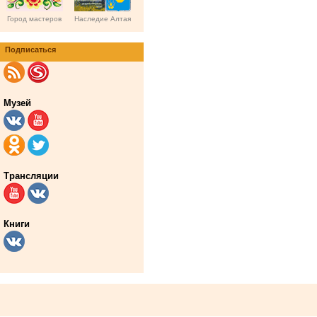
Город мастеров
Наследие Алтая
Подписаться
Музей
Трансляции
Книги