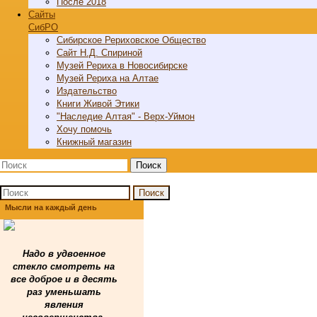
После 2018
Cайты
СибРО
Сибирское Рериховское Общество
Сайт Н.Д. Спириной
Музей Рериха в Новосибирске
Музей Рериха на Алтае
Издательство
Книги Живой Этики
"Наследие Алтая" - Верх-Уймон
Хочу помочь
Книжный магазин
Поиск
Поиск
Мысли на каждый день
Надо в удвоенное
стекло смотреть на
все доброе и в десять
раз уменьшать
явления