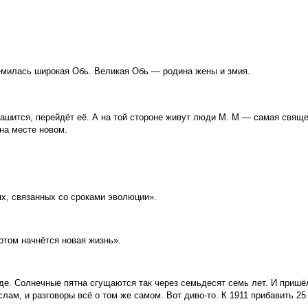
тремилась широкая Обь. Великая Обь — родина жены и змия.
рашится, перейдёт её. А на той стороне живут люди М. М — самая свящ
на месте новом.
ях, связанных со сроками эволюции».
потом начнётся новая жизнь».
де. Солнечные пятна сгущаются так через семьдесят семь лет. И пришёл
слам, и разговоры всё о том же самом. Вот диво-то. К 1911 прибавить 25