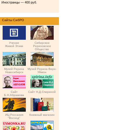
Иностранцы — 400 руб.
Сайты СибРО
Учение
Сибирское
Живой Этики
Рериховское
Общество
Музей Рериха
Музей Рериха Верх-
Новосибирск
Уймон
Сайт
Сайт Н.Д.Спириной
Б.Н.Абрамова
ИЦ Россазия
Книжный магазин
"Восход"