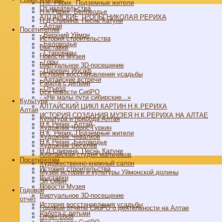
Н.К. Рерих. Подземные жители
От издательства
Н.К.Рерих. Беловодье
АЛТАЙСКИЕ ТРОПЫ НИКОЛАЯ РЕРИХА
Н.Д.Спирина. Песнь Катуни
- Алтай
Посетителям
- Верхний Уймон
История строительства
- Беловодье
Выставки
- Староверы
Новости Музея
- Горы
Виртуальное 3D-посещение
- Царевич Иосаф
История восстановления усадьбы
- Алтайские встречи
Работа с детьми
- Отъезд
Все новости СибРО
- «Не малы пути сибирские...»
Культура
АЛТАЙСКИЙ ЦИКЛ КАРТИН Н.К.РЕРИХА
Алтая
ИСТОРИЯ СОЗДАНИЯ МУЗЕЯ Н.К.РЕРИХА НА АЛТАЕ
Культура и природа Алтая
Н.К.Рерих. Алтай
Художник Чорос-Гуркин
Н.К. Рерих. Подземные жители
Художник Чевалков
Н.К.Рерих. Беловодье
Художник Веселёв
Н.Д.Спирина. Песнь Катуни
Алитайская студия мальчиков
Посетителям
Художественно-книжный салон
История строительства
Музей истории и культуры Уймонской долины
Выставки
Эл Ойын
Новости Музея
Годовой
Виртуальное 3D-посещение
отчёт
История восстановления усадьбы
Годовые отчёты СибРО о деятельности на Алтае
Работа с детьми
Отчёт-2008