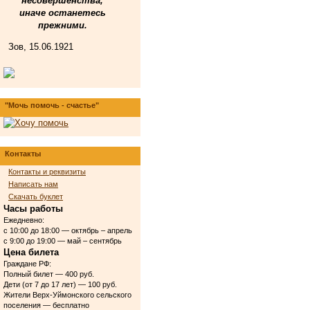
несовершенства,
иначе останетесь
прежними.
Зов, 15.06.1921
"Мочь помочь - счастье"
Контакты
Контакты и реквизиты
Написать нам
Скачать буклет
Часы работы
Ежедневно:
с 10:00 до 18:00 — октябрь – апрель
с 9:00 до 19:00 — май – сентябрь
Цена билета
Граждане РФ:
Полный билет — 400 руб.
Дети (от 7 до 17 лет) — 100 руб.
Жители Верх-Уймонского сельского
поселения — бесплатно