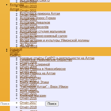
Все новости СибРО
Отчёт-2009
Культура
Отчёт-2010
Алтая
Отчёт-2011
Культура и природа Алтая
Отчёт-2002
Художник Чорос-Гуркин
Отчёт-2003
Художник Чевалков
Отчёт-2014
Художник Веселёв
Отчёт-2015
Алитайская студия мальчиков
Отчёт-2016
Художественно-книжный салон
Отчёт-2017
Музей истории и культуры Уймонской долины
Отчёт-2018
Эл Ойын
После 2018
Годовой
Cайты
отчёт
СибРО
Годовые отчёты СибРО о деятельности на Алтае
Сибирское Рериховское Общество
Отчёт-2008
Сайт Н.Д. Спириной
Отчёт-2009
Музей Рериха в Новосибирске
Отчёт-2010
Музей Рериха на Алтае
Отчёт-2011
Издательство
Отчёт-2002
Книги Живой Этики
Отчёт-2003
"Наследие Алтая" - Верх-Уймон
Отчёт-2014
Хочу помочь
Отчёт-2015
Книжный магазин
Отчёт-2016
Отчёт-2017
Поиск
Отчёт-2018