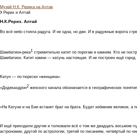
Музей Н.К. Рериха на Алтае
Рерих и Алтай
Н.К.Рерих. Алтай
Во всё небо стояла радуга. И не одна, но две. И в радужные ворота с
1
Шамбатион-река
стремительно катит по порогам и камням. Кто не пост
Шамбатион. Катит камни — катунь настоящая. И не построен ещё город 
Катун — по-тюркски «женщина».
2
«Додекаэдрон
женского начала обозначается в географических поняти
«На Катуни и на Бии встанет брат на брата. Будет избиение великое, а 
И ещё приходили другие и толковали всё о том же двадцать восьмом го
астрономии, другой по астрологии, третий по писаниям, четвёртый по чи