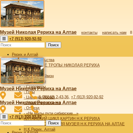
Музей Николая Рериха на Алтае
контакты
написать нам
8
+7 (913) 920-92-92
Поиск
Рерих и Алтай
От издательства
АЛТАЙСКИЕ ТРОПЫ НИКОЛАЯ РЕРИХА
- Алтай
- Верхний Уймон
- Беловодье
- Староверы
Музей Николая Рериха на Алтае
- Горы
8 (38848) 2-43-36
,
+7 (913) 920-92-92
- Царевич Иосаф
Музей Николая Рериха на Алтае
- Алтайские встречи
- Отъезд
- «Не малы пути сибирские...»
+7 (913) 920-92-92
АЛТАЙСКИЙ ЦИКЛ КАРТИН Н.К.РЕРИХА
Поиск
ИСТОРИЯ СОЗДАНИЯ МУЗЕЯ Н.К.РЕРИХА НА АЛТАЕ
Н.К.Рерих. Алтай
Рерих и Алтай